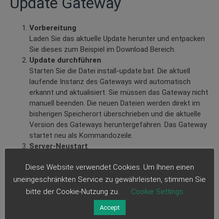
Update Gateway
Vorbereitung
Laden Sie das aktuelle Update herunter und entpacken
Sie dieses zum Beispiel im Download Bereich.
Update durchführen
Starten Sie die Datei install-update.bat. Die aktuell
laufende Instanz des Gateways wird automatisch
erkannt und aktualisiert. Sie müssen das Gateway nicht
manuell beenden. Die neuen Dateien werden direkt im
bisherigen Speicherort überschrieben und die aktuelle
Version des Gateways heruntergefahren. Das Gateway
startet neu als Kommandozeile.
Server-Neustart
Löschen Sie nun den heruntergeladenen Ordner.
Diese Website verwendet Cookies. Um Ihnen einen
Anschließend starten Sie den Server neu, damit das
Gateway ordnungsgemäß im Hintergrund gestartet
uneingeschränkten Service zu gewährleisten, stimmen Sie
wird.
bitte der Cookie-Nutzung zu.
Cookie Settings
Accept