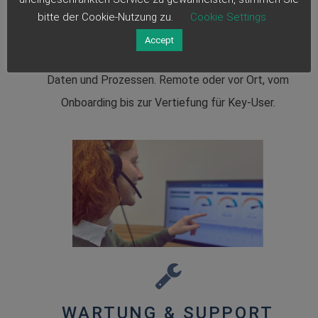
SCHULUNG
bitte der Cookie-Nutzung zu.
Cookie Settings
Wissen, das in der Produktion ankommt.
Accept
Wir schulen Ihre Mitarbeiter praxisnah - direkt an Ihren
Daten und Prozessen. Remote oder vor Ort, vom
Onboarding bis zur Vertiefung für Key-User.
WARTUNG & SUPPORT