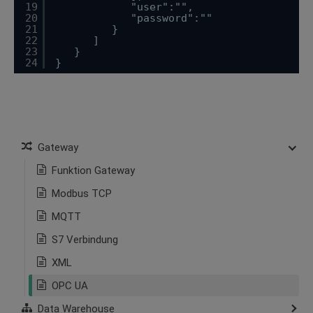
19
"user":"",
20
"password":""
21
}
22
]
23
}
24
}
Gateway
Funktion Gateway
Modbus TCP
MQTT
S7 Verbindung
XML
OPC UA
Data Warehouse