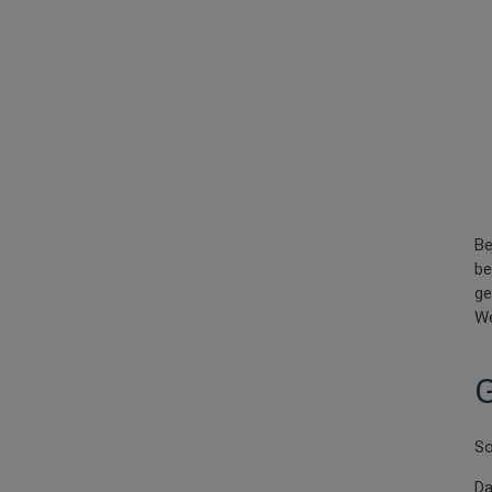
Be
be
ge
We
G
So
Da