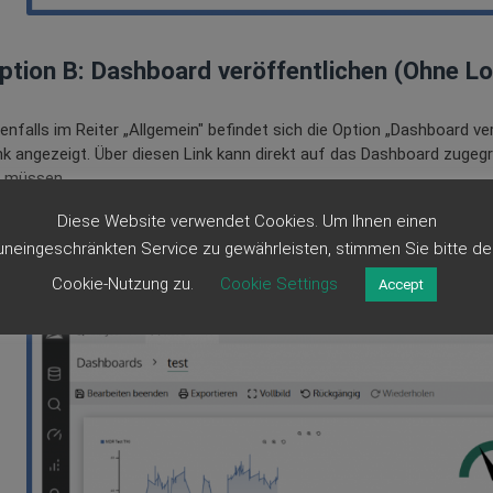
ption B: Dashboard veröffentlichen (Ohne Lo
enfalls im Reiter „Allgemein" befindet sich die Option „Dashboard verö
nk angezeigt. Über diesen Link kann direkt auf das Dashboard zugegr
 müssen.
 Jeder mit dem Link kann das Dashboard sehen (auch ohne Passwor
Diese Website verwendet Cookies. Um Ihnen einen
chtung
: Beim Klick auf „Dashboard veröffentlichen" können alle M
uneingeschränkten Service zu gewährleisten, stimmen Sie bitte de
darf es keiner weiteren Authentifikation.
Cookie-Nutzung zu.
Cookie Settings
Accept