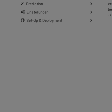
er
Prediction
be
Einstellungen
->
Set-Up & Deployment