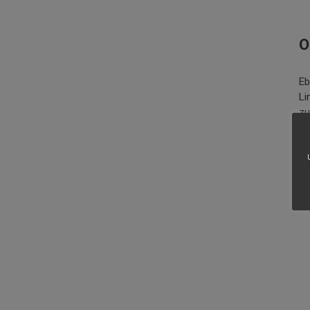
O
Eb
Li
zu
->
A
be