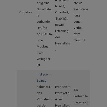
äßig eine
hte via
h Preis,
Schnittstel
Kleinsteue
Vorgehen
Offenheit,
le
rung,
Stabilität
vorhanden
sonst
sowie
. Prüfen,
Verbau
Erfahrung
ob OPC UA
extra
des
oder
Sensorik
Herstellers
Modbus
.
TCP
verfügbar
ist.
In diesem
Beitrag
haben wir
Proprietäre
Als
das
Protokolle
Protokolle
Vorgehen
eines
bieten sich
bei der
Herstellers