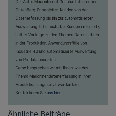
Der Autor Maximilian ist Geschäftsführer bei
Zykluszeit, Istmenge) oder Zustandsdaten (z.B.
DatenBerg. Er begleitet Kunden von der
Temperatur) abzielt.
Datenerfassung bis hin zur automatisierten
Auswertung. Ist er nicht bei Kunden im Einsatz,
hält er Vorträge zu den Themen Daten nutzen
in der Produktion, Anwendungsfälle von
Industrie 4.0 und automatisierte Auswertung
von Produktionsdaten.
Gerne besprechen wir mit Ihnen, wie das
Thema
Maschinendatenerfassung
in Ihrer
Produktion umgesetzt werden kann.
Kontaktieren
Sie uns hier
.
Ähnliche Beiträge