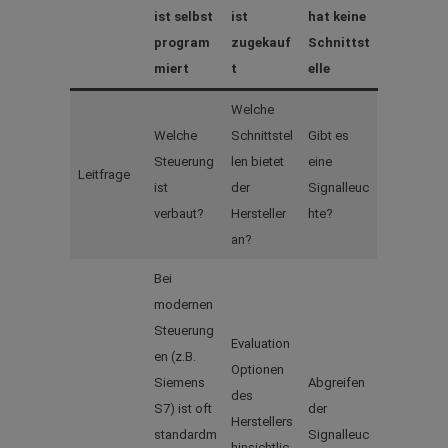
ist selbst
ist
hat keine
program
zugekauf
Schnittst
miert
t
elle
Welche
Welche
Schnittstel
Gibt es
Steuerung
len bietet
eine
Leitfrage
ist
der
Signalleuc
verbaut?
Hersteller
hte?
an?
Bei
modernen
Steuerung
Evaluation
en (z.B.
Optionen
Siemens
Abgreifen
des
S7) ist oft
der
Herstellers
standardm
Signalleuc
hinsichtlic