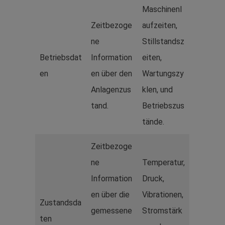
Maschinenl
Zeitbezoge
aufzeiten,
ne
Stillstandsz
Betriebsdat
Information
eiten,
en
en über den
Wartungszy
Anlagenzus
klen, und
tand.
Betriebszus
tände.
Zeitbezoge
ne
Temperatur,
Information
Druck,
en über die
Vibrationen,
Zustandsda
gemessene
Stromstärk
ten