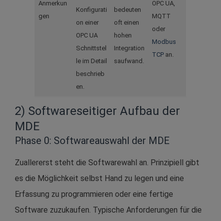
Anmerkun
OPC UA,
Konfigurati
bedeuten
gen
MQTT
on einer
oft einen
oder
OPC UA
hohen
Modbus
Schnittstel
Integration
TCP
an.
le im Detail
saufwand.
beschrieb
en.
2) Softwareseitiger Aufbau der
MDE
Phase 0: Softwareauswahl der MDE
Zuallererst steht die Softwarewahl an. Prinzipiell gibt
es die Möglichkeit selbst Hand zu legen und eine
Erfassung zu programmieren oder eine fertige
Software zuzukaufen. Typische Anforderungen für die