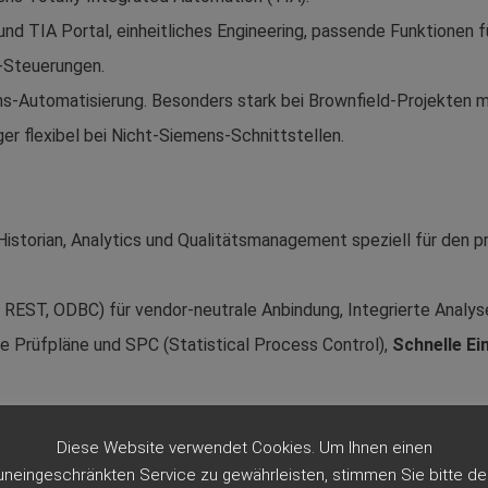
nd TIA Portal, einheitliches Engineering, passende Funktionen f
-Steuerungen.
-Automatisierung. Besonders stark bei Brownfield-Projekten m
er flexibel bei Nicht-Siemens-Schnittstellen.
Historian, Analytics und Qualitätsmanagement speziell für den p
 REST, ODBC) für vendor-neutrale Anbindung, Integrierte Analys
e Prüfpläne und SPC (Statistical Process Control),
Schnelle Ei
mit begrenzten IT-Ressourcen, die vendor-neutrale Anbindung u
Diese Website verwendet Cookies. Um Ihnen einen
ie).
uneingeschränkten Service zu gewährleisten, stimmen Sie bitte de
balplayer mit 20+ Standorten und hochkomplexen, globalen Anfo