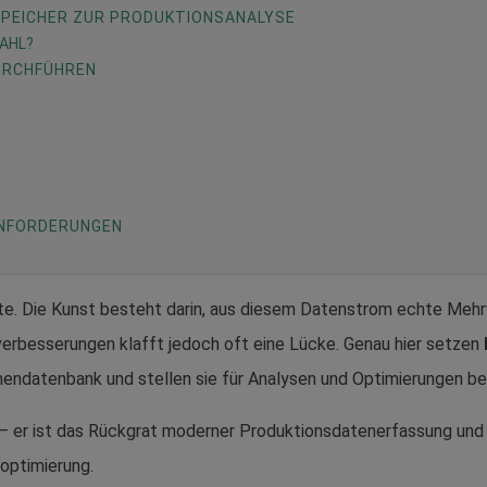
PEICHER ZUR PRODUKTIONSANALYSE
WAHL?
URCHFÜHREN
 ANFORDERUNGEN
kte. Die Kunst besteht darin, aus diesem Datenstrom echte Meh
rbesserungen klafft jedoch oft eine Lücke. Genau hier setzen
eihendatenbank und stellen sie für Analysen und Optimierungen ber
 – er ist das Rückgrat moderner Produktionsdatenerfassung und b
optimierung.