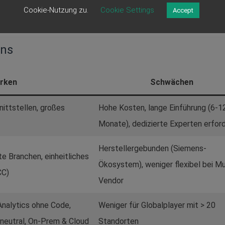
Cookie-Nutzung zu.
Cookie Settings
Accept
ans
rken
Schwächen
nittstellen, großes
Hohe Kosten, lange Einführung (6-1
Monate), dedizierte Experten erford
Herstellergebunden (Siemens-
te Branchen, einheitliches
Ökosystem), weniger flexibel bei Mu
CC)
Vendor
Analytics ohne Code,
Weniger für Globalplayer mit > 20
-neutral, On-Prem & Cloud
Standorten