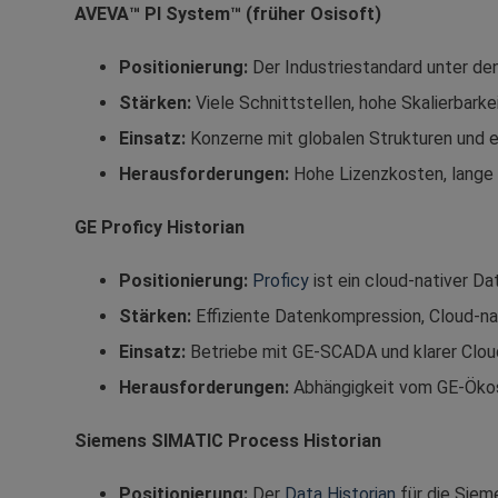
AVEVA™ PI System™ (früher Osisoft)
Positionierung:
Der Industriestandard unter de
Stärken:
Viele Schnittstellen, hohe Skalierbark
Einsatz:
Konzerne mit globalen Strukturen und e
Herausforderungen:
Hohe Lizenzkosten, lange 
GE Proficy Historian​
Positionierung:
Proficy
ist ein cloud-nativer D
Stärken:
Effiziente Datenkompression, Cloud-n
Einsatz:
Betriebe mit GE-SCADA und klarer Clou
Herausforderungen:
Abhängigkeit vom GE-Öko
Siemens SIMATIC Process Historian​
Positionierung:
Der
Data Historian
für die Siem