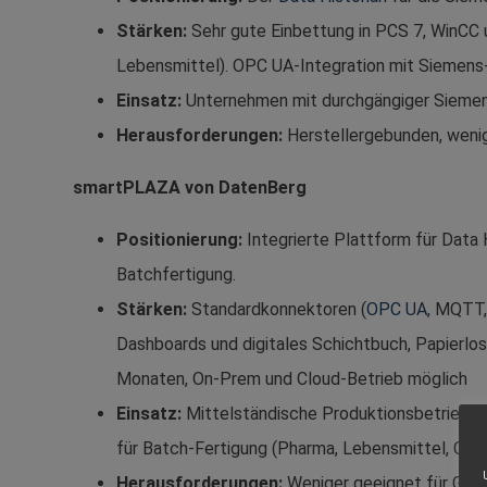
Stärken:
Sehr gute Einbettung in PCS 7, WinCC u
Lebensmittel). OPC UA-Integration mit Siemens
Einsatz:
Unternehmen mit durchgängiger Siemens
Herausforderungen:
Herstellergebunden, wenig
smartPLAZA von DatenBerg​
Positionierung:
Integrierte Plattform für Data 
Batchfertigung.
Stärken:
Standardkonnektoren (
OPC UA
, MQTT,
Dashboards und digitales Schichtbuch, Papierlos
Monaten, On-Prem und Cloud-Betrieb möglich
Einsatz:
Mittelständische Produktionsbetriebe 
für Batch-Fertigung (Pharma, Lebensmittel, Chem
Herausforderungen:
Weniger geeignet für Glo