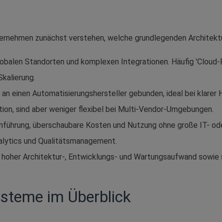
ernehmen zunächst verstehen, welche grundlegenden Architektu
obalen Standorten und komplexen Integrationen. Häufig 'Cloud-Fi
kalierung.
 an einen Automatisierungshersteller gebunden, ideal bei klarer H
ation, sind aber weniger flexibel bei Multi-Vendor-Umgebungen.
inführung, überschaubare Kosten und Nutzung ohne große IT- od
alytics und Qualitätsmanagement.
er hoher Architektur‑, Entwicklungs‑ und Wartungsaufwand sowie 
ysteme im Überblick